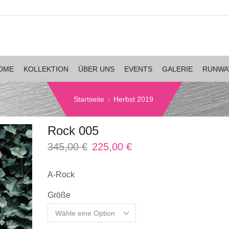
OME
KOLLEKTION
ÜBER UNS
EVENTS
GALERIE
RUNWA
Startseite
Herbst 2019
Rock 005
345,00
€
225,00
€
inkl. MwSt.
zzgl.
Versandkosten
A-Rock
Größe