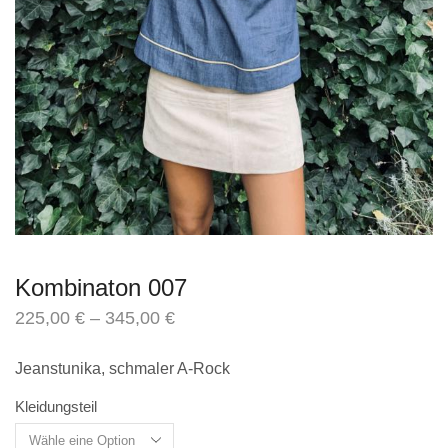
Kombinaton 007
225,00
€
–
345,00
€
inkl. MwSt.
zzgl.
Versandkosten
Jeanstunika, schmaler A-Rock
Kleidungsteil