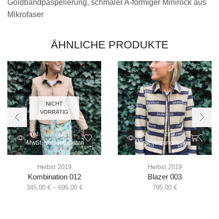
Goldbandpaspelierung, schmaler A-förmiger Minirock aus
Mikrofaser
ÄHNLICHE PRODUKTE
NICHT
VORRÄTIG
inkl.
zzgl.
inkl.
zzgl.
MwSt.
Versandkosten
MwSt.
Versandkosten
Herbst 2019
Herbst 2019
Kombination 012
Blazer 003
345,00
€
–
695,00
€
795,00
€