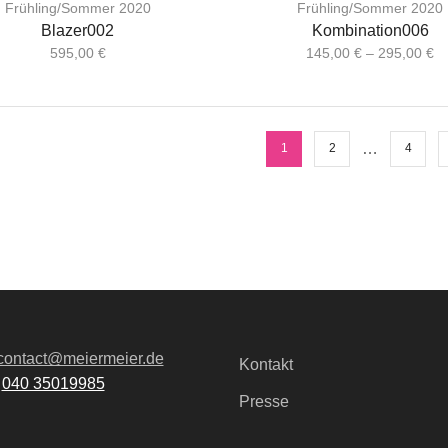
Frühling/Sommer 2020
Frühling/Sommer 2020
Blazer002
Kombination006
595,00
€
145,00
€
–
295,00
€
…
1
2
4
contact@meiermeier.de
Kontakt
:
040 35019985
Presse