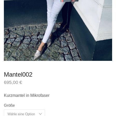
Mantel002
695,00
€
inkl. MwSt.
zzgl.
Versandkosten
Kurzmantel in Mikrofaser
Größe