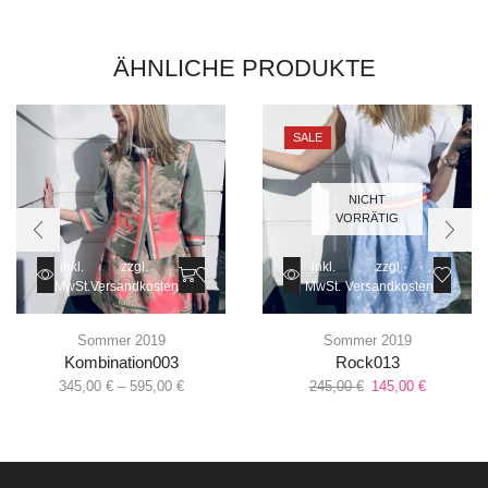
ÄHNLICHE PRODUKTE
SALE
NICHT
VORRÄTIG
inkl.
zzgl.
inkl.
zzgl.
MwSt.
Versandkosten
MwSt.
Versandkosten
Sommer 2019
Sommer 2019
Kombination003
Rock013
345,00
€
–
595,00
€
245,00
€
145,00
€