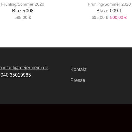
Frühling/Sommer 2020
Frühling/Sommer 2020
Blazer008
Blazer009-1
595,00
€
695,00
€
500,00
€
contact@meiermeier.de
Kontakt
:
040 35019985
Presse