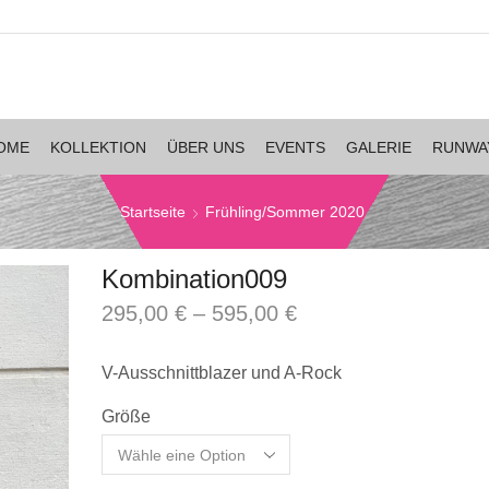
OME
KOLLEKTION
ÜBER UNS
EVENTS
GALERIE
RUNWA
Startseite
Frühling/Sommer 2020
Kombination009
295,00
€
–
595,00
€
inkl. MwSt.
zzgl.
Versandkosten
V-Ausschnittblazer und A-Rock
Größe