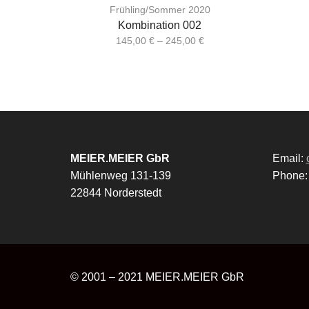
Frühling/Sommer 2020
Kombination 002
145,00
€
–
245,00
€
MEIER.MEIER GbR
Email:
Mühlenweg 131-139
Phone
22844 Norderstedt
© 2001 – 2021
MEIER.MEIER GbR