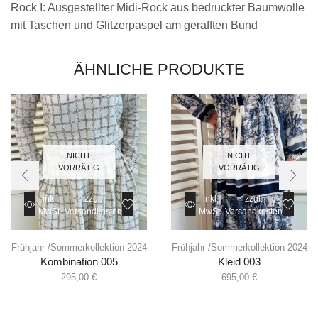
Rock I: Ausgestellter Midi-Rock aus bedruckter Baumwolle
mit Taschen und Glitzerpaspel am gerafften Bund
ÄHNLICHE PRODUKTE
NICHT
NICHT
VORRÄTIG
VORRÄTIG
inkl.
zzgl.
inkl.
zzgl.
MwSt.
Versandkosten
MwSt.
Versandkosten
Frühjahr-/Sommerkollektion 2024
Frühjahr-/Sommerkollektion 2024
Kombination 005
Kleid 003
295,00
€
695,00
€