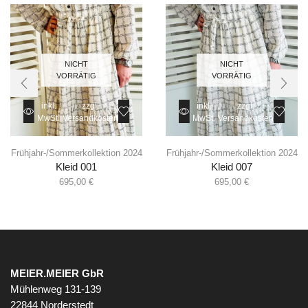
NICHT
NICHT
VORRÄTIG
VORRÄTIG
inkl.
zzgl.
inkl.
zzgl.
MwSt.
Versandkosten
MwSt.
Versandkosten
Frühjahr-/Sommerkollektion 2024
Frühjahr-/Sommerkollektion 2024
Kleid 001
Kleid 007
695,00
€
695,00
€
MEIER.MEIER GbR
Mühlenweg 131-139
22844 Norderstedt