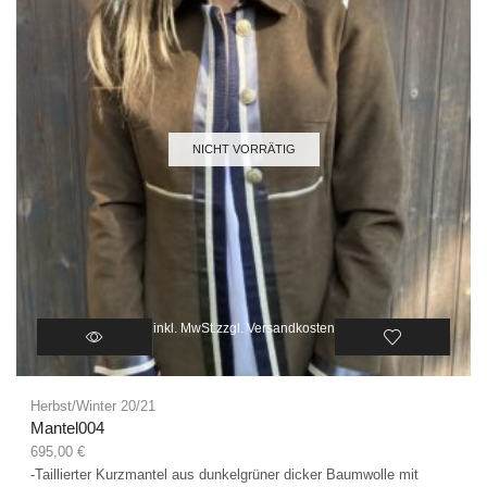
NICHT VORRÄTIG
inkl. MwSt.
zzgl.
Versandkosten
Herbst/Winter 20/21
Mantel004
695,00
€
-Taillierter Kurzmantel aus dunkelgrüner dicker Baumwolle mit