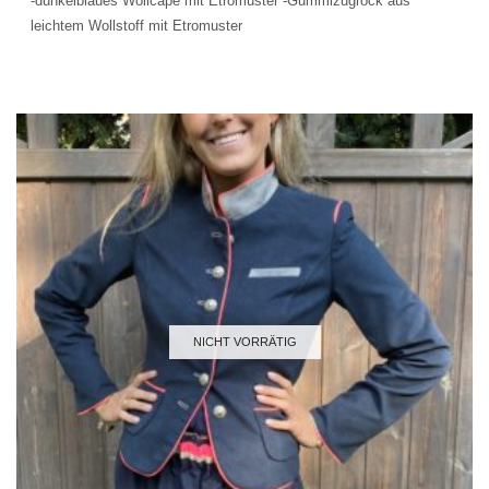
-dunkelblaues Wollcape mit Etromuster -Gummizugrock aus
leichtem Wollstoff mit Etromuster
NICHT VORRÄTIG