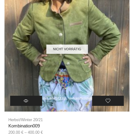
NICHT VORRÄTIG
inkl. MwSt.
zzgl.
Versandkosten
Herbst/Winter 20/21
Kombination009
200,00
€
–
400,00
€