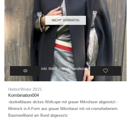
NICHT VORRÄTIG
inkl. MwSt.
zzgl.
Versandkosten
Herbst/Winter 20/21
Kombination004
-dunkelblaues dickes Wollcape mit grauer Mikrofaser abgesetzt -
Minirock in A-Form aus grauer Mikrofaser mit rot-cremefarbenem
Baumwollband am Bund abgeseztz