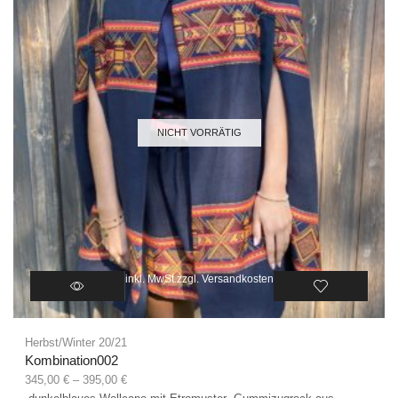
NICHT VORRÄTIG
inkl. MwSt.
zzgl.
Versandkosten
Herbst/Winter 20/21
Kombination002
345,00
€
–
395,00
€