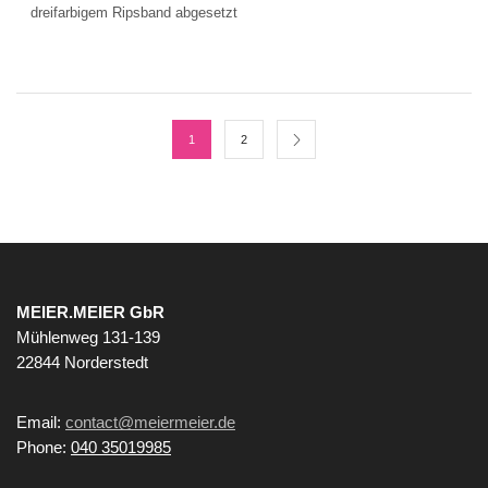
dreifarbigem Ripsband abgesetzt
1
2
MEIER.MEIER GbR
Mühlenweg 131-139
22844 Norderstedt
Email:
contact@meiermeier.de
Phone:
040 35019985