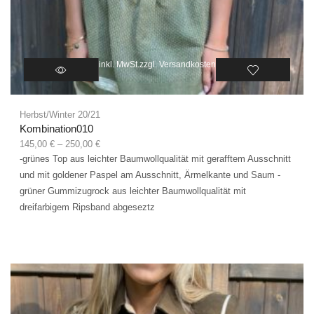
inkl. MwSt.
zzgl.
Versandkosten
Herbst/Winter 20/21
Kombination010
145,00
€
–
250,00
€
-grünes Top aus leichter Baumwollqualität mit gerafftem Ausschnitt
und mit goldener Paspel am Ausschnitt, Ärmelkante und Saum -
grüner Gummizugrock aus leichter Baumwollqualität mit
dreifarbigem Ripsband abgeseztz