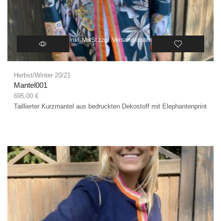
inkl. MwSt.
zzgl.
Versandkosten
Herbst/Winter 20/21
Mantel001
695,00
€
Taillierter Kurzmantel aus bedruckten Dekostoff mit Elephantenprint