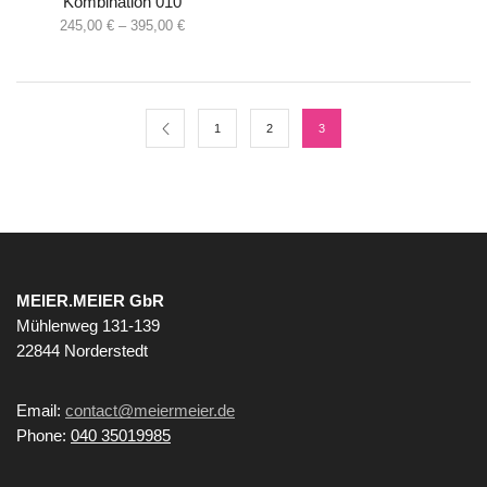
Kombination 010
245,00
€
–
395,00
€
1
2
3
MEIER.MEIER GbR
Mühlenweg 131-139
22844 Norderstedt
Email:
contact@meiermeier.de
Phone:
040 35019985