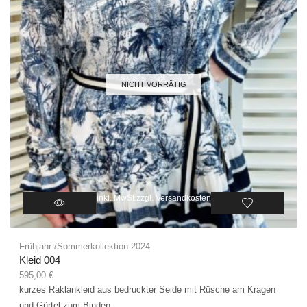
NICHT VORRÄTIG
inkl. MwSt.
zzgl.
Versandkosten
Frühjahr-/Sommerkollektion 2024
Kleid 004
595,00
€
kurzes Raklankleid aus bedruckter Seide mit Rüsche am Kragen
und Gürtel zum Binden