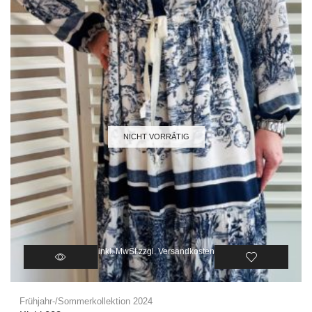
NICHT VORRÄTIG
inkl. MwSt.
zzgl.
Versandkosten
Frühjahr-/Sommerkollektion 2024