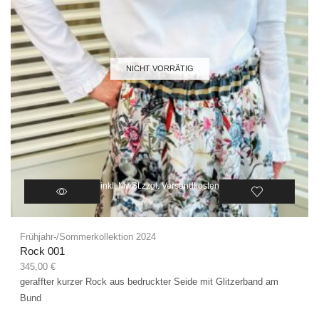
NICHT VORRÄTIG
inkl. MwSt.
zzgl.
Versandkosten
Frühjahr-/Sommerkollektion 2024
Rock 001
345,00
€
geraffter kurzer Rock aus bedruckter Seide mit Glitzerband am
Bund