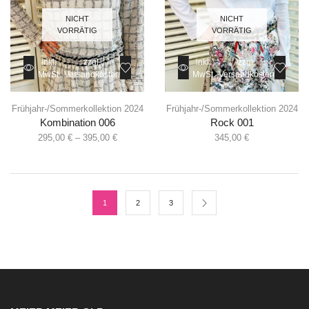
NICHT
NICHT
VORRÄTIG
VORRÄTIG
inkl.
zzgl.
inkl.
zzgl.
MwSt.
Versandkosten
MwSt.
Versandkosten
Frühjahr-/Sommerkollektion 2024
Frühjahr-/Sommerkollektion 2024
Kombination 006
Rock 001
295,00
€
–
395,00
€
345,00
€
1
2
3